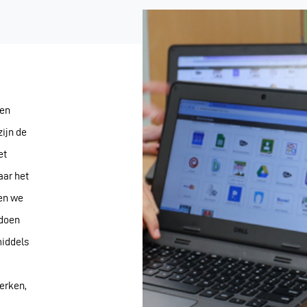
len
ijn de
et
aar het
ren we
doen
middels
erken,