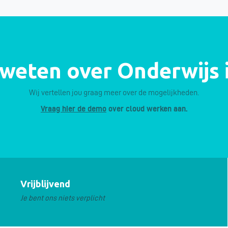
r weten over Onderwijs 
Wij vertellen jou graag meer over de mogelijkheden.
Vraag hier de demo
over cloud werken aan.
Vrijblijvend
Je bent ons niets verplicht