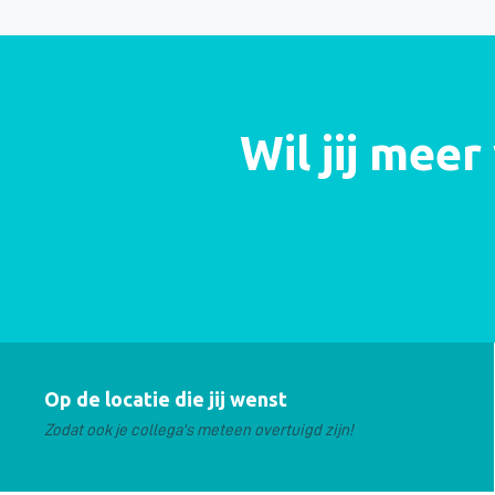
Wil jij mee
Op de locatie die jij wenst
Zodat ook je collega's meteen overtuigd zijn!