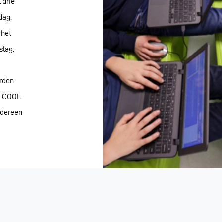
 drie
dag.
 het
slag.
rden
n COOL
edereen