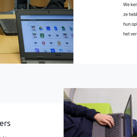
We ken
ze heb
hun op
het ve
ers