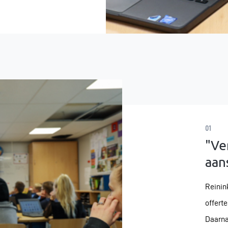
01
"Ve
aan
Reinin
offert
Daarna