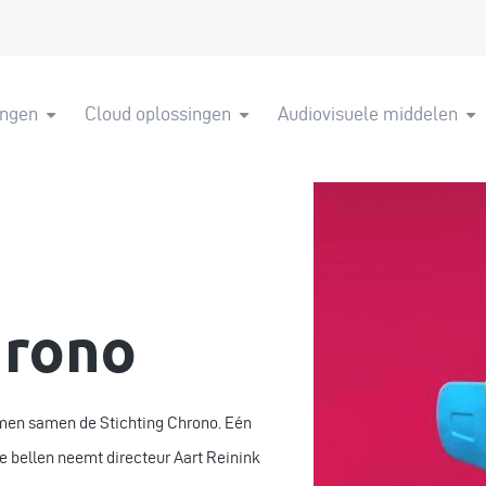
ingen
Cloud oplossingen
Audiovisuele middelen
hrono
men samen de Stichting Chrono. Eén
e bellen neemt directeur Aart Reinink