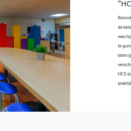
"HC
Reinin
de bel
was hi
te gun
laten 
versch
HCS slu
praktij