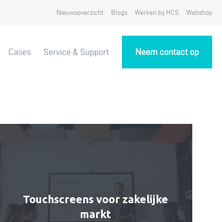
Nieuwsoverzicht
Blogs
Werken bij HCS
Webshop
Cases
Service & Support
Neem contact op
Touchscreens voor zakelijke
markt