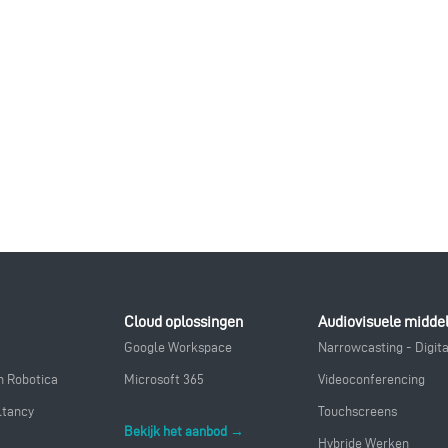
Cloud oplossingen
Audiovisuele midde
Google Workspace
Narrowcasting - Digit
 Robotica
Microsoft 365
Videoconferencing
ltancy
Touchscreens
Bekijk het aanbod →
Hybride Werken