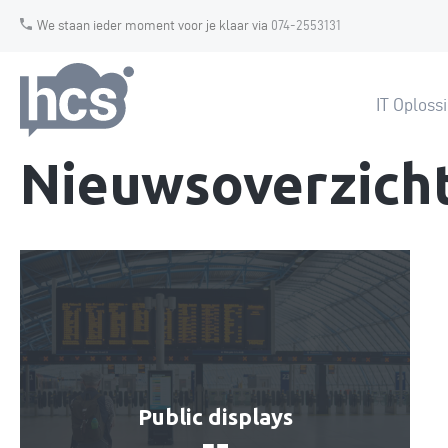
We staan ieder moment voor je klaar via
074-2553131
IT Oploss
Nieuwsoverzich
Public displays