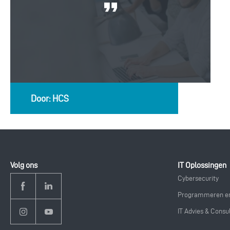
Door: HCS
Volg ons
IT Oplossingen
Cybersecurity
Programmeren en
IT Advies & Consu